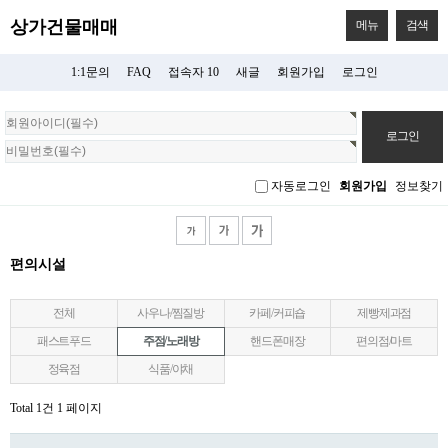
상가건물매매
메뉴
검색
1:1문의
FAQ
접속자 10
새글
회원가입
로그인
회
원
로
그
자동로그인
회원가입
정보찾기
인
편의시설
전체
사우나/찜질방
카페/커피숍
제빵제과점
패스트푸드
주점/노래방
핸드폰매장
편의점/마트
정육점
식품/야채
Total 1건
1 페이지