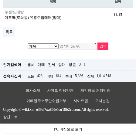
제목
날짜
주점/노래방
11-15
마포역(도화동) 유흥주점매매(임대)
목록
3
1
인기검색어
월세
매매
전세
임대
창원
423
614
5,336
1,014,518
접속자집계
오늘
어제
최대
전체
회사소개
사이트 이용약관
개인정보 처리방침
이메일주소무단수집거부
사이트맵
오시는길
Copyright ©
wiki.xn--o39al7xa850e5cu18b2zt.com.
All rights reserved.
상단으로
PC 버전으로 보기