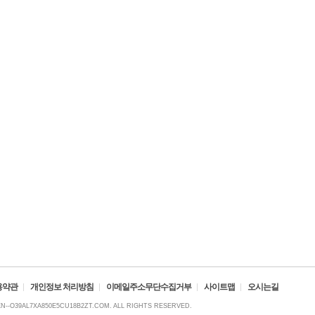
용약관
개인정보 처리방침
이메일주소무단수집거부
사이트맵
오시는길
XN--O39AL7XA850E5CU18B2ZT.COM. ALL RIGHTS RESERVED.