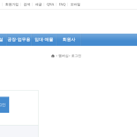
인
회원가입
검색
새글
QNA
FAQ
모바일
설
공장·업무용
임대·매물
회원사
> 멤버십> 로그인