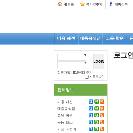
홈으로
북마크추가
페이스북
미용·패션
대중음식점
교육·학원
로그
회원가입
|
ID/PASS 찾기
자동로그인
전체정보
미용·패션
대중음식점
교육·학원
운동·헬스
카센터·정비