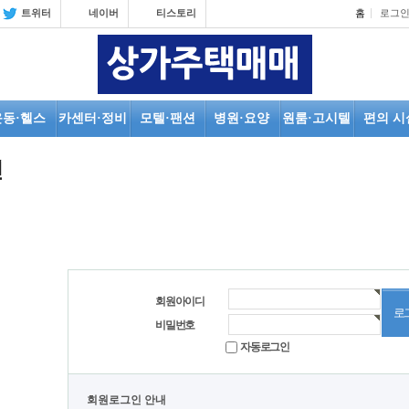
트위터
네이버
티스토리
홈
로그
운동·헬스
카센터·정비
모텔·팬션
병원·요양
원룸·고시텔
편의 시
인
회원아이디
비밀번호
자동로그인
회원로그인 안내