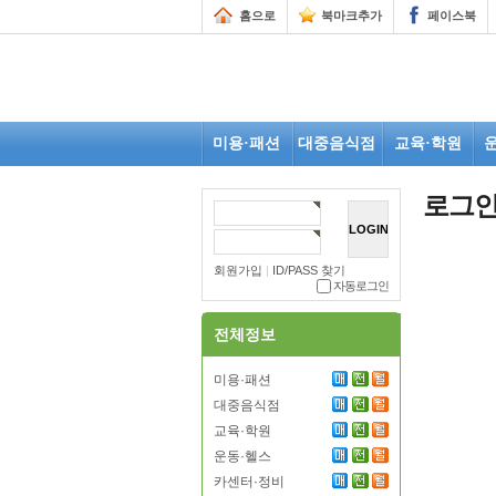
홈으로
북마크추가
페이스북
미용·패션
대중음식점
교육·학원
로그
회원가입
|
ID/PASS 찾기
자동로그인
전체정보
미용·패션
대중음식점
교육·학원
운동·헬스
카센터·정비