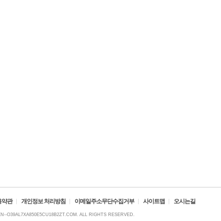
용약관
개인정보 처리방침
이메일주소무단수집거부
사이트맵
오시는길
XN--O39AL7XA850E5CU18B2ZT.COM. ALL RIGHTS RESERVED.