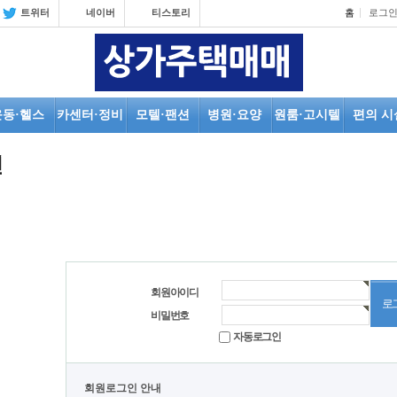
트위터
네이버
티스토리
홈
로그
운동·헬스
카센터·정비
모텔·팬션
병원·요양
원룸·고시텔
편의 시
인
회원아이디
비밀번호
자동로그인
회원로그인 안내