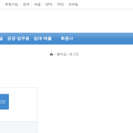
인
회원가입
검색
새글
QNA
FAQ
모바일
설
공장·업무용
임대·매물
회원사
> 멤버십> 로그인