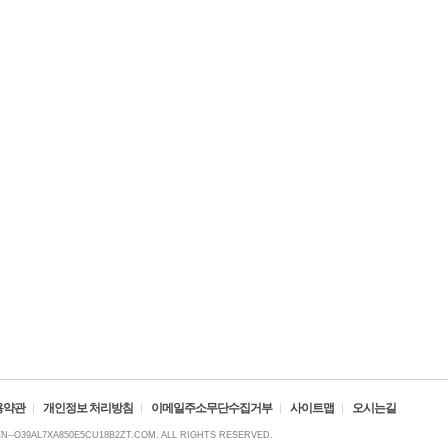
용약관
개인정보 처리방침
이메일주소무단수집거부
사이트맵
오시는길
XN--O39AL7XA850E5CU18B2ZT.COM. ALL RIGHTS RESERVED.