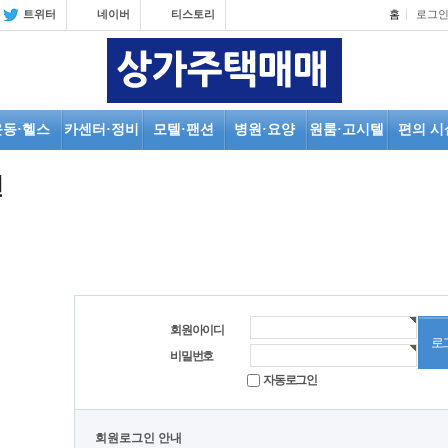
트위터
네이버
티스토리
홈
로그
운동·헬스
카센터·정비
모텔·팬션
병원·요양
원룸·고시텔
편의 시
인
회원아이디
비밀번호
자동로그인
회원로그인 안내