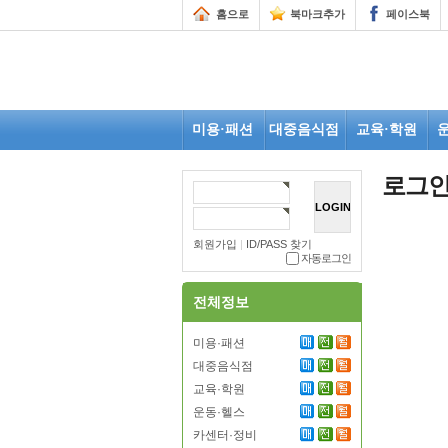
홈으로
북마크추가
페이스북
미용·패션
대중음식점
교육·학원
로그
회원가입
|
ID/PASS 찾기
자동로그인
전체정보
미용·패션
대중음식점
교육·학원
운동·헬스
카센터·정비