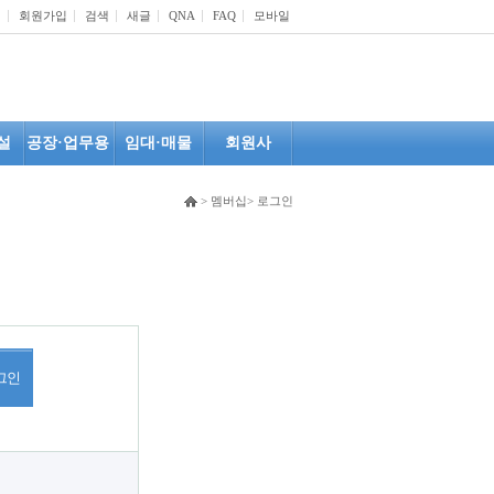
인
회원가입
검색
새글
QNA
FAQ
모바일
설
공장·업무용
임대·매물
회원사
> 멤버십> 로그인