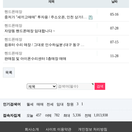
제목
날짜
핸드폰매장
05-16
중저가 "세끼고매매" 투자용 / 주소오픈, 인천 상가1…
핸드폰매장
07-28
자양동 핸드폰매장 임대합니다 ~
핸드폰매장
07-15
컴퓨터 수리 매장 / 그대로 인수하실분 (대구 동구 …
핸드폰매장
11-28
판매점 및 아이폰수리센터 1층매장 매매
목록
3
1
인기검색어
월세
매매
전세
임대
창원
457
782
5,336
1,013,938
접속자집계
오늘
어제
최대
전체
회사소개
사이트 이용약관
개인정보 처리방침