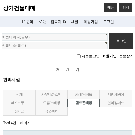
상가건물매매
메뉴
검색
1:1문의
FAQ
접속자 15
새글
회원가입
로그인
회
원
로
그
자동로그인
회원가입
정보찾기
인
편의시설
전체
사우나/찜질방
카페/커피숍
제빵제과점
패스트푸드
주점/노래방
핸드폰매장
편의점/마트
정육점
식품/야채
Total 4건
1 페이지