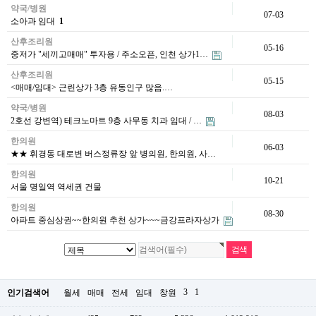
약국/병원
07-03
소아과 임대
1
산후조리원
05-16
중저가 "세끼고매매" 투자용 / 주소오픈, 인천 상가1…
산후조리원
05-15
<매매/임대> 근린상가 3층 유동인구 많음.…
약국/병원
08-03
2호선 강변역) 테크노마트 9층 사무동 치과 임대 / …
한의원
06-03
★★ 휘경동 대로변 버스정류장 앞 병의원, 한의원, 사…
한의원
10-21
서울 명일역 역세권 건물
한의원
08-30
아파트 중심상권~~한의원 추천 상가~~~금강프라자상가
3
1
인기검색어
월세
매매
전세
임대
창원