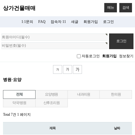
상가건물매매
메뉴
검색
1:1문의
FAQ
접속자 11
새글
회원가입
로그인
회
원
로
그
자동로그인
회원가입
정보찾기
인
병원·요양
전체
요양병원
내과의원
한의원
약국/병원
산후조리원
Total 7건
1 페이지
제목
날짜