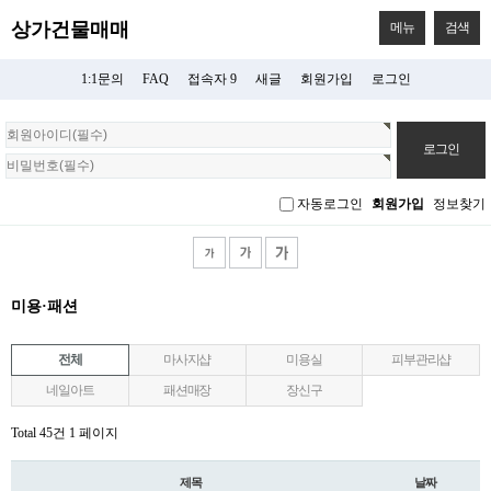
상가건물매매
메뉴
검색
1:1문의
FAQ
접속자 9
새글
회원가입
로그인
회
원
로
그
자동로그인
회원가입
정보찾기
인
미용·패션
전체
마사지샵
미용실
피부관리샵
네일아트
패션매장
장신구
Total 45건
1 페이지
제목
날짜