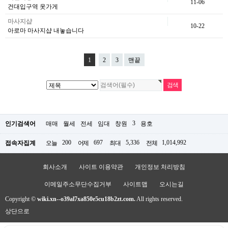
11-06
건대입구역 옷가게
마사지샵
10-22
아로마 마사지샵 내놓습니다
1
2
3
맨끝
3
인기검색어
매매
월세
전세
임대
창원
용호
200
697
5,336
1,014,992
접속자집계
오늘
어제
최대
전체
회사소개
사이트 이용약관
개인정보 처리방침
이메일주소무단수집거부
사이트맵
오시는길
Copyright ©
wiki.xn--o39al7xa850e5cu18b2zt.com.
All rights reserved.
상단으로