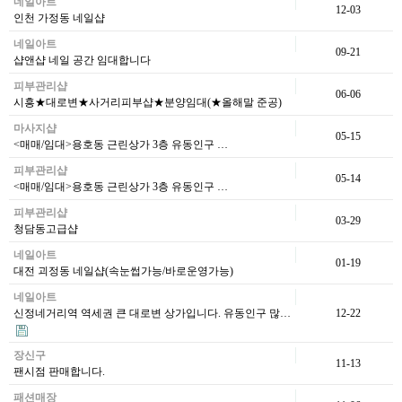
네일아트
12-03
인천 가정동 네일샵
네일아트
09-21
샵앤샵 네일 공간 임대합니다
피부관리샵
06-06
시흥★대로변★사거리피부샵★분양임대(★올해말 준공)
마사지샵
05-15
<매매/임대>용호동 근린상가 3층 유동인구 …
피부관리샵
05-14
<매매/임대>용호동 근린상가 3층 유동인구 …
피부관리샵
03-29
청담동고급샵
네일아트
01-19
대전 괴정동 네일샵(속눈썹가능/바로운영가능)
네일아트
신정네거리역 역세권 큰 대로변 상가입니다. 유동인구 많…
12-22
장신구
11-13
팬시점 판매합니다.
패션매장