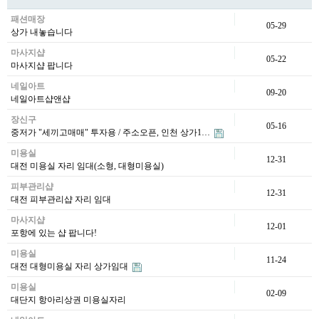
패션매장
05-29
상가 내놓습니다
마사지샵
05-22
마사지샵 팝니다
네일아트
09-20
네일아트샵앤샵
장신구
05-16
중저가 "세끼고매매" 투자용 / 주소오픈, 인천 상가1…
미용실
12-31
대전 미용실 자리 임대(소형, 대형미용실)
피부관리샵
12-31
대전 피부관리샵 자리 임대
마사지샵
12-01
포항에 있는 샵 팝니다!
미용실
11-24
대전 대형미용실 자리 상가임대
미용실
02-09
대단지 항아리상권 미용실자리