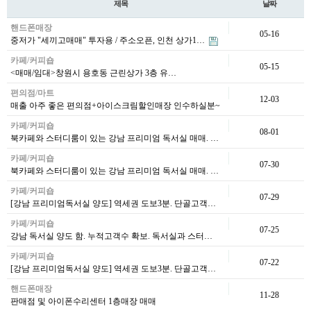
제목
날짜
핸드폰매장
05-16
중저가 "세끼고매매" 투자용 / 주소오픈, 인천 상가1…
카페/커피숍
05-15
<매매/임대>창원시 용호동 근린상가 3층 유…
편의점/마트
12-03
매출 아주 좋은 편의점+아이스크림할인매장 인수하실분~
카페/커피숍
08-01
북카페와 스터디룸이 있는 강남 프리미엄 독서실 매매. …
카페/커피숍
07-30
북카페와 스터디룸이 있는 강남 프리미엄 독서실 매매. …
카페/커피숍
07-29
[강남 프리미엄독서실 양도] 역세권 도보3분. 단골고객…
카페/커피숍
07-25
강남 독서실 양도 함. 누적고객수 확보. 독서실과 스터…
카페/커피숍
07-22
[강남 프리미엄독서실 양도] 역세권 도보3분. 단골고객…
핸드폰매장
11-28
판매점 및 아이폰수리센터 1층매장 매매