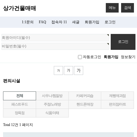
상가건물매매
메뉴
검색
1:1문의
FAQ
접속자 11
새글
회원가입
로그인
회
원
로
그
자동로그인
회원가입
정보찾기
인
편의시설
전체
사우나/찜질방
카페/커피숍
제빵제과점
패스트푸드
주점/노래방
핸드폰매장
편의점/마트
정육점
식품/야채
Total 12건
1 페이지