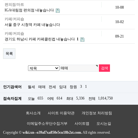
편의점/마트
10-08
IGA대림점 편의점 내놓습니다
카페/커피숍
10-02
서울 중구 시청역 카페 내놓습니다
카페/커피숍
09-21
경기도 하남시 카페 카페클린컵 내놓습니다
1
목록
3
1
인기검색어
월세
매매
전세
임대
창원
655
614
5,336
1,014,750
접속자집계
오늘
어제
최대
전체
회사소개
사이트 이용약관
개인정보 처리방침
이메일주소무단수집거부
사이트맵
오시는길
Copyright ©
wiki.xn--o39al7xa850e5cu18b2zt.com.
All rights reserved.