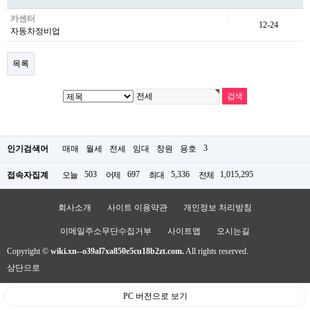
카센터
12-24
자동차정비업
목록
3
인기검색어
매매
월세
전세
임대
창원
용호
503
697
5,336
1,015,295
접속자집계
오늘
어제
최대
전체
회사소개
사이트 이용약관
개인정보 처리방침
이메일주소무단수집거부
사이트맵
오시는길
Copyright ©
wiki.xn--o39al7xa850e5cu18b2zt.com.
All rights reserved.
상단으로
PC 버전으로 보기