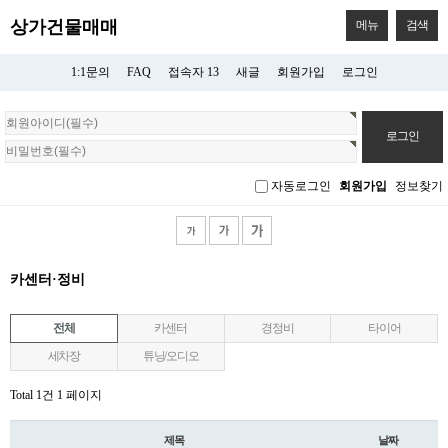
상가건물매매
메뉴
검색
1:1문의
FAQ
접속자 13
새글
회원가입
로그인
회
원
로
그
자동로그인
회원가입
정보찾기
인
카센터·정비
전체
카센터
경정비
타이어
세차장
튜닝/오디오
Total 1건
1 페이지
제목
날짜