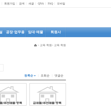
인
회원가입
검색
새글
QNA
FAQ
모바일
설
공장·업무용
임대·매물
회원사
> 교육·학원> 교육·학원
등록순
조회순
댓글순