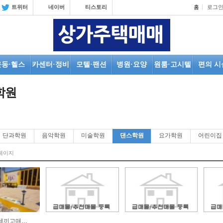
트위터
네이버
티스토리
홈
로그
운동·헬스
카센터·정비
모텔·팬션
병원·요양
원룸·고시텔
편의 시
학원
단과학원
음악학원
미술학원
댄스학원
요가학원
어린이집
페이지
중저가 "세끼고매매" 투자용 / 주소오픈, 인천 상가1층 / 2억6천, 투자금대비 월세좋음 / 주인직, 세입…