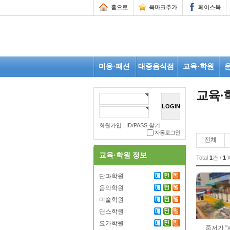
홈으로
북마크추가
페이스북
미용·패션
대중음식점
교육·학원
교육·
회원가입
|
ID/PASS 찾기
자동로그인
전체
교육·학원 정보
Total
1
건 /
1
단과학원
음악학원
미술학원
댄스학원
요가학원