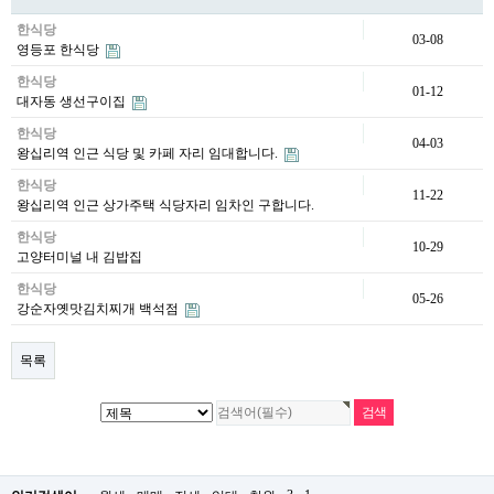
한식당
03-08
영등포 한식당
한식당
01-12
대자동 생선구이집
한식당
04-03
왕십리역 인근 식당 및 카페 자리 임대합니다.
한식당
11-22
왕십리역 인근 상가주택 식당자리 임차인 구합니다.
한식당
10-29
고양터미널 내 김밥집
한식당
05-26
강순자옛맛김치찌개 백석점
목록