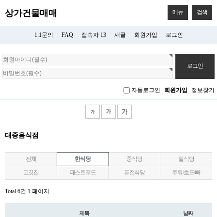
상가건물매매
메뉴
검색
1:1문의
FAQ
접속자 13
새글
회원가입
로그인
회
원
로
그
자동로그인
회원가입
정보찾기
인
대중음식점
전체
한식당
중식당
일식당
고깃집
패스트푸드
퓨전식당
주류/호프/빠
Total 6건
1 페이지
제목
날짜