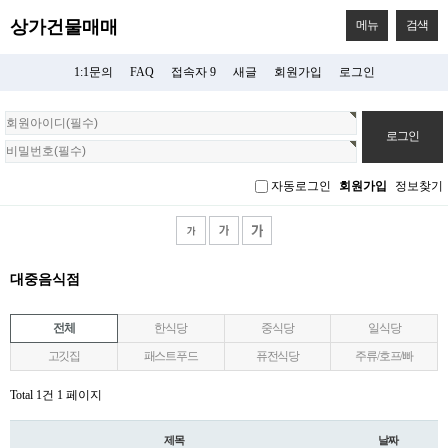
상가건물매매
메뉴
검색
1:1문의
FAQ
접속자 9
새글
회원가입
로그인
회
원
로
그
자동로그인
회원가입
정보찾기
인
대중음식점
전체
한식당
중식당
일식당
고깃집
패스트푸드
퓨전식당
주류/호프/빠
Total 1건
1 페이지
제목
날짜