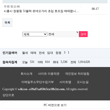
주류/호프/빠
06-17
시흥시 정왕동 51블럭 로데오거리 초입 호프집 매매합니…
목록
3
1
인기검색어
월세
매매
전세
임대
창원
531
614
5,336
1,014,626
접속자집계
오늘
어제
최대
전체
회사소개
사이트 이용약관
개인정보 처리방침
이메일주소무단수집거부
사이트맵
오시는길
Copyright ©
wiki.xn--o39al7xa850e5cu18b2zt.com.
All rights reserved.
상단으로
PC 버전으로 보기