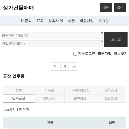
상가건물매매
메뉴
검색
1:1문의
FAQ
접속자 20
새글
회원가입
로그인
회
원
로
그
자동로그인
회원가입
정보찾기
인
공장·업무용
전체
사무실
아파트형공장
신축공장
단독공장
일반공장
물류창고
보관창고
Total 0건
1 페이지
제목
날짜