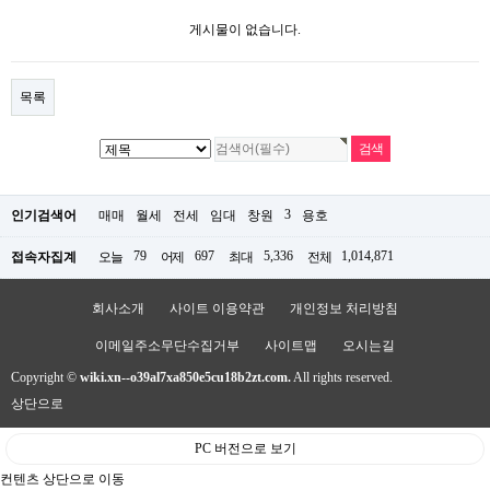
게시물이 없습니다.
목록
3
인기검색어
매매
월세
전세
임대
창원
용호
79
697
5,336
1,014,871
접속자집계
오늘
어제
최대
전체
회사소개
사이트 이용약관
개인정보 처리방침
이메일주소무단수집거부
사이트맵
오시는길
Copyright ©
wiki.xn--o39al7xa850e5cu18b2zt.com.
All rights reserved.
상단으로
PC 버전으로 보기
컨텐츠 상단으로 이동