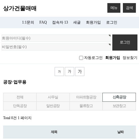
상가건물매매
메뉴
검색
1:1문의
FAQ
접속자 13
새글
회원가입
로그인
회
원
로
그
자동로그인
회원가입
정보찾기
인
공장·업무용
전체
사무실
아파트형공장
신축공장
단독공장
일반공장
물류창고
보관창고
Total 0건
1 페이지
제목
날짜