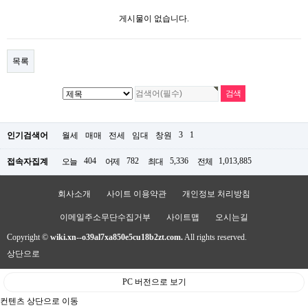
게시물이 없습니다.
목록
3
1
인기검색어
월세
매매
전세
임대
창원
404
782
5,336
1,013,885
접속자집계
오늘
어제
최대
전체
회사소개
사이트 이용약관
개인정보 처리방침
이메일주소무단수집거부
사이트맵
오시는길
Copyright ©
wiki.xn--o39al7xa850e5cu18b2zt.com.
All rights reserved.
상단으로
PC 버전으로 보기
컨텐츠 상단으로 이동