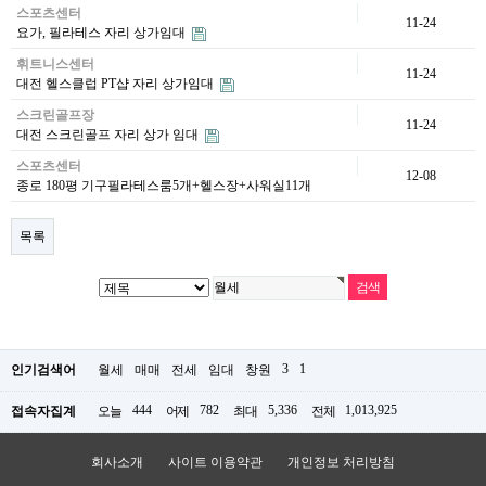
스포츠센터
11-24
요가, 필라테스 자리 상가임대
휘트니스센터
11-24
대전 헬스클럽 PT샵 자리 상가임대
스크린골프장
11-24
대전 스크린골프 자리 상가 임대
스포츠센터
12-08
종로 180평 기구필라테스룸5개+헬스장+사워실11개
목록
3
1
인기검색어
월세
매매
전세
임대
창원
444
782
5,336
1,013,925
접속자집계
오늘
어제
최대
전체
회사소개
사이트 이용약관
개인정보 처리방침