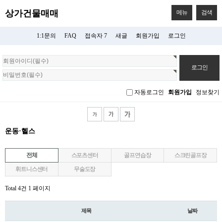
상가건물매매
메뉴
검색
1:1문의
FAQ
접속자 7
새글
회원가입
로그인
회
원
로
그
자동로그인
회원가입
정보찾기
인
운동·헬스
전체
스포츠센터
골프연습장
스크린골프장
휘트니스센터
무술도장
Total 4건
1 페이지
제목
날짜